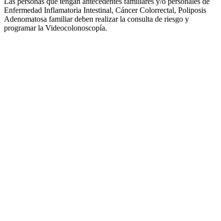
Las personas que tengan antecedentes familiares y/o personales de
Enfermedad Inflamatoria Intestinal, Cáncer Colorrectal, Poliposis
Adenomatosa familiar deben realizar la consulta de riesgo y
programar la Videocolonoscopía.