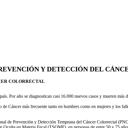
REVENCIÓN Y DETECCIÓN DEL CÁNC
CER COLORRECTAL
 país. Por año se diagnostican casi 16.000 nuevos casos y mueren más d
o de Cáncer más frecuente tanto en hombres como en mujeres y los fall
onal de Prevención y Detección Temprana del Cáncer Colorrectal (PNCCR
re Oculta en Materia Fecal (TSOMF), en personas de entre 50 y 75 años,